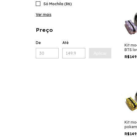
Só Mochila (86)
Ver mais
Preço
De
Até
Kit moc
BTS lo
Aplicar
overla
R$149
grand
escola
Kit moc
pokem
face a
R$149
taman