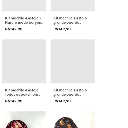
Kit mochila e estojo -
Kit mochila e estojo
Naruto modo baryon
grande padrão
anime boruto
escolar one piece
R$149,90
R$149,90
tamanho grande
poster de procurados
padrão escolar e
recompensa
viagem
personagem luffy
desenho anime geek
Kit mochila e estojo
Kit mochila e estojo
todos os pokemons
grande padrão
tamanho grande
escolar one piece luffy
R$149,90
R$149,90
padrão escolar e
gear 5 deus nika
viagem
desneho anime geek