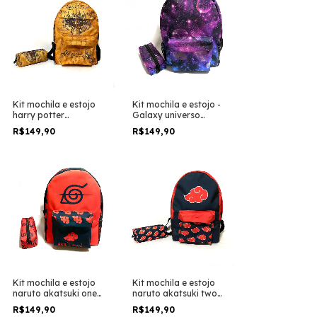
Kit mochila e estojo
Kit mochila e estojo -
harry potter
Galaxy universo
marauders map mapa
planetas tamanho
R$149,90
R$149,90
do maroto tamanho
grande padrão
grande padrão
escolar e viagem
escolar e viagem
Kit mochila e estojo
Kit mochila e estojo
naruto akatsuki one
naruto akatsuki two
tamanho grande
tamanho grande
R$149,90
R$149,90
padrão escolar e
padrão escolar e