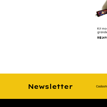
Kit moc
grand
escolar
R$149
gear 4
geek
Newsletter
Cadastr