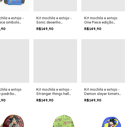
hila e estojo -
Kit mochila e estojo -
Kit mochila e estojo
ece simbolo
Sonic desenho
One Piece edição
 desenho
tamanho grande
fundo do mar
,90
R$149,90
R$149,90
ho grande
padrão escolar e
 escolar e
viagem
m
hila e estojo
Kit mochila e estojo -
Kit mochila e estojo -
e padrão
Stranger things hell
Demon slayer kimetsu
r super mario
fire club logo
no yaiba tamanho
,90
R$149,90
R$149,90
esenho anime
tamanho grande
grande padrão
padrão escolar e
escolar e viagem
viagem