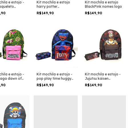
hila e estojo -
Kit mochila e estojo
Kit mochila e estojo
squeleto
harry potter
BlackPink nomes logo
ho tamanho
hufflepuff crew lufa-
,90
R$149,90
R$149,90
e padrão
lufa logo tamanho
r e viagem
grande padrão
escolar e viagem
hila e estojo -
Kit mochila e estojo -
Kit mochila e estojo -
gaga dawn of
pop play time huggy
Jujutsu kaisen
tica album
wuggy boneco
personagem itadori
,90
R$149,90
R$149,90
ho grande
tamanho grande
anime desneho geek
 escolar e
padrão escolar e
tamanho grande
m
viagem
padrão escolar e
viagem