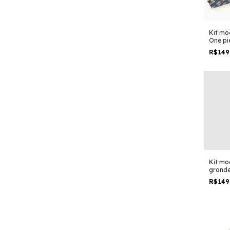
Kit moc
One pi
anime
R$149
taman
padrão
viage
Kit moc
grand
escola
R$149
bros d
geek