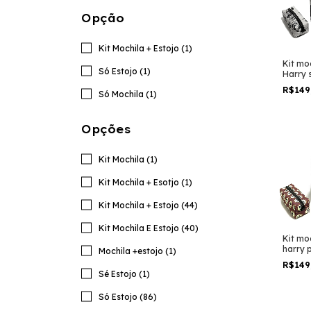
Opção
Kit Mochila + Estojo (1)
Kit moc
Só Estojo (1)
Harry 
pater
R$149
Só Mochila (1)
grand
escola
Opções
Kit Mochila (1)
Kit Mochila + Esotjo (1)
Kit Mochila + Estojo (44)
Kit Mochila E Estojo (40)
Kit moc
harry 
Mochila +estojo (1)
hogwar
R$149
taman
Sé Estojo (1)
padrão
viage
Só Estojo (86)