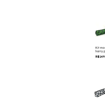
padrão
viage
Kit moc
harry p
crew s
R$149
taman
padrão
viage