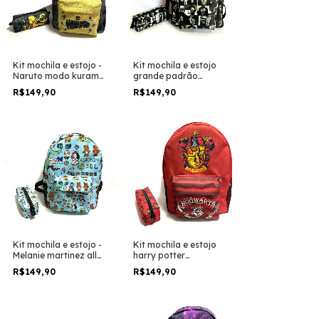
Kit mochila e estojo -
Kit mochila e estojo
Naruto modo kurama
grande padrão
desenho anime geek
escolar Best killers
R$149,90
R$149,90
tamanho grande
personagens de filme
padrão escolar e
de terror horror trash
viagem
halloween
Kit mochila e estojo -
Kit mochila e estojo
Melanie martinez all
harry potter
songs sticks tamanho
grynffindor simbolo
R$149,90
R$149,90
grande padrão
logo tamanho grande
escolar e viagem
padrão escolar e
viagem