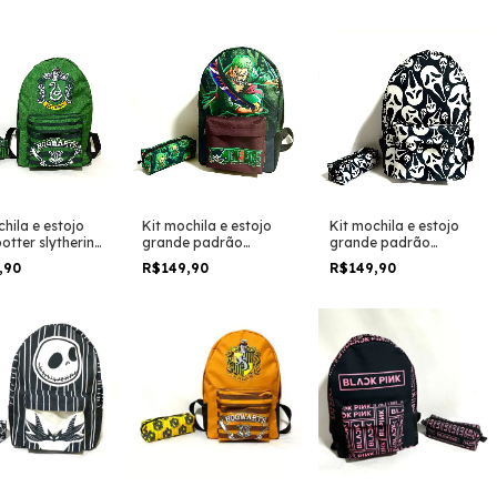
 escolar e
grande padrão
viagem
m
escolar e viagem
hila e estojo
Kit mochila e estojo
Kit mochila e estojo
otter slytherin
grande padrão
grande padrão
onserina logo
escolar one piece
escolar Ghostface
,90
R$149,90
R$149,90
ho grande
personagem roronoa
mascara repetida
 escolar e
zoro anime geek
panico o fillme
m
desenho