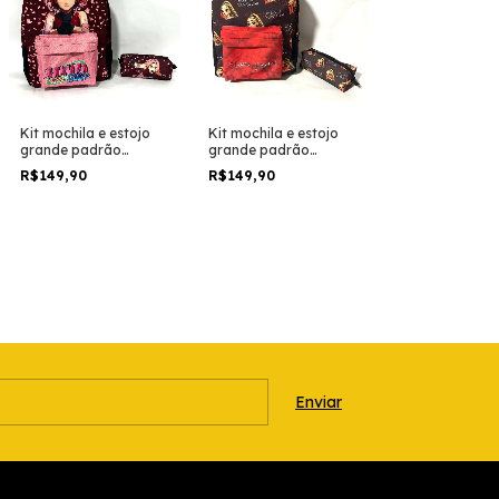
Kit mochila e estojo
Kit mochila e estojo
grande padrão
grande padrão
escolar Naturo
escolar ariana grande
R$149,90
R$149,90
shippuden
eternal sunshine
personagem feminina
arimojis
Sakura Haruno