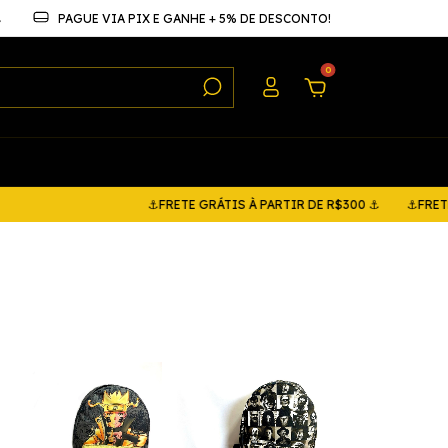
⚓
PAGUE VIA PIX E GANHE + 5% DE DESCONTO!
0
⚓FRETE GRÁTIS À PARTIR DE R$300 ⚓
⚓FRETE GRÁTIS À P