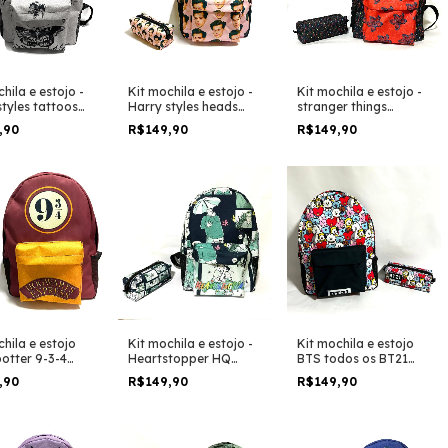
hila e estojo -
Kit mochila e estojo -
Kit mochila e estojo -
styles tattoos
Harry styles heads
stranger things
n tamanho
tamanho grande
alphabet lights &
,90
R$149,90
R$149,90
e padrão
padrão escolar e
demogorgon
r e viagem
viagem
hila e estojo
Kit mochila e estojo -
Kit mochila e estojo
potter 9-3-4
Heartstopper HQ
BTS todos os BT21
ts express
book nick e charlie
versão bolso preto
,90
R$149,90
R$149,90
ho grande
serie tamanho grande
 escolar e
padrão escolar e
m
viagem