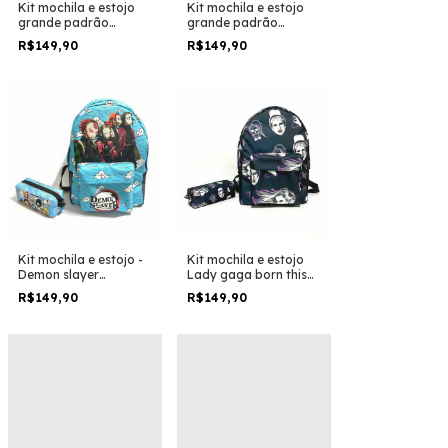
Kit mochila e estojo
Kit mochila e estojo
grande padrão
grande padrão
escolar Jurassic park
escolar - One piece
R$149,90
R$149,90
dinossauro rex filme
versão furia chamada
de fogo
Kit mochila e estojo -
Kit mochila e estojo
Demon slayer
Lady gaga born this
tamanho grande
way logo e icones
R$149,90
R$149,90
padrão escolar e
tamanho grande
viagem
padrão escolar e
viagem