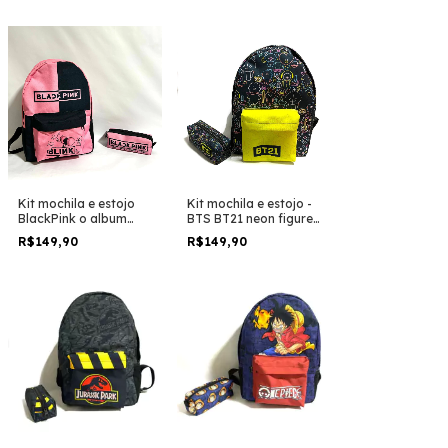
viagem
viagem
Kit mochila e estojo
Kit mochila e estojo -
BlackPink o album
BTS BT21 neon figures
duo colors
tamanho grande
R$149,90
R$149,90
padrão escolar e
viagem