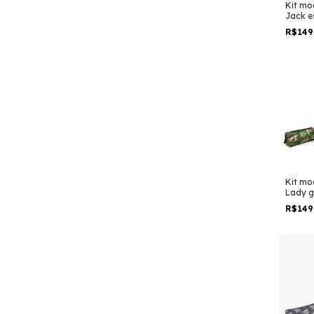
Kit moc
Jack e
desen
R$149
grand
escola
Kit moc
Lady 
chroma
R$149
taman
padrão
viage