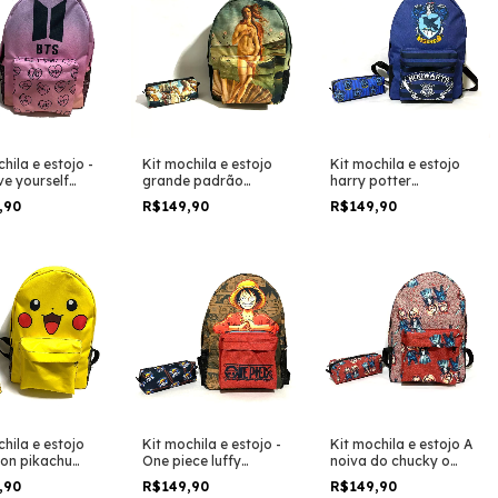
hila e estojo -
Kit mochila e estojo
Kit mochila e estojo
ve yourself
grande padrão
harry potter
y tamanho
escolar nascimento de
ravenclaw crew
,90
R$149,90
R$149,90
e padrão
venus pintura birth of
cornival logo
r e viagem
venus
tamanho grande
padrão escolar e
viagem
hila e estojo
Kit mochila e estojo -
Kit mochila e estojo A
on pikachu
One piece luffy
noiva do chucky o
marelo
personagem anime
filme tamanho grande
,90
R$149,90
R$149,90
ho grande
desenho tamanho
padrão escolar e