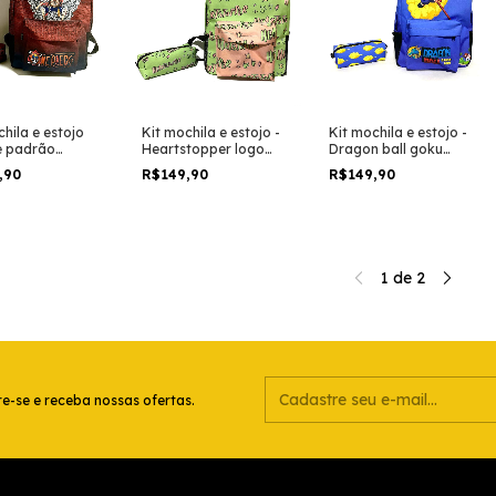
hila e estojo
Kit mochila e estojo -
Kit mochila e estojo -
e padrão
Heartstopper logo
Dragon ball goku
 one piece luffy
cores pasteis tumblr
versão nuvem
,90
R$149,90
R$149,90
 desenho anime
tamanho grande
voadora tamanho
padrão escolar e
grande padrão
viagem
escolar e viagem
1
de
2
e-se e receba nossas ofertas.