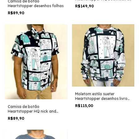
Camisa de botão
charlie serie tamanho grande
Heartstopper desenhos folhas
R$149,90
padrão escolar e viagem
R$89,90
Moletom estilo sueter
Heartstopper desenhos livro
HQ Alice oseman
R$115,00
Camisa de botão
Heartstopper HQ nick and
charlie serie book
R$89,90