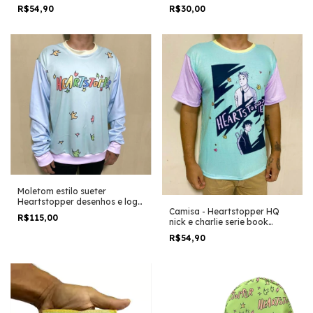
oseman
R$54,90
R$30,00
Moletom estilo sueter
Heartstopper desenhos e logo
Camisa - Heartstopper HQ
livro HQ Alice oseman
R$115,00
nick e charlie serie book
episodio
R$54,90