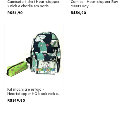
Camiseta t-shirt Heartstopper
Camisa - Heartstopper Boy
2 nick e charlie em paris
Meets Boy
R$54,90
R$54,90
Kit mochila e estojo -
Heartstopper HQ book nick e
charlie serie version two
R$149,90
tamanho grande padrão
escolar e viagem