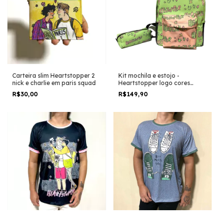
Carteira slim Heartstopper 2
Kit mochila e estojo -
nick e charlie em paris squad
Heartstopper logo cores
pasteis tumblr tamanho
R$30,00
R$149,90
grande padrão escolar e
viagem