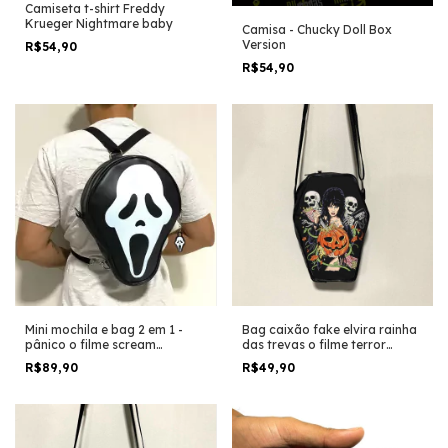
Camiseta t-shirt Freddy
Krueger Nightmare baby
Camisa - Chucky Doll Box
Version
R$54,90
R$54,90
Mini mochila e bag 2 em 1 -
Bag caixão fake elvira rainha
pânico o filme scream
das trevas o filme terror
ghostface mascara terror
horror trash halloween
R$89,90
R$49,90
horror trash halloween