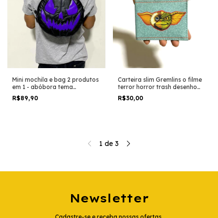
Mini mochila e bag 2 produtos
Carteira slim Gremlins o filme
em 1 - abóbora tema
terror horror trash desenho
halloween filme terror horror
geek
R$89,90
R$30,00
trash temática versão roxa
com preto
1
de
3
Newsletter
Cadastre-se e receba nossas ofertas.