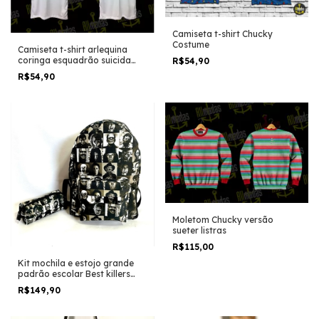
Camiseta t-shirt Chucky
Costume
Camiseta t-shirt arlequina
coringa esquadrão suicida
R$54,90
camisa para fantasia
R$54,90
personagem filme
Moletom Chucky versão
sueter listras
R$115,00
Kit mochila e estojo grande
padrão escolar Best killers
personagens de filme de
R$149,90
terror horror trash halloween