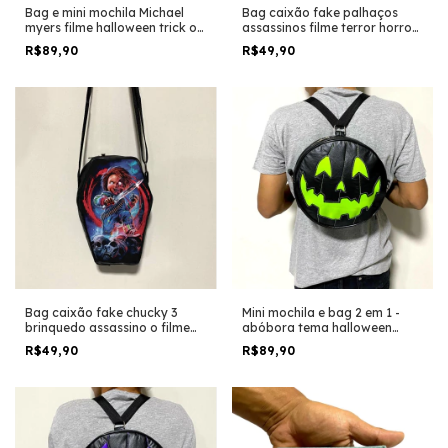
Bag e mini mochila Michael
Bag caixão fake palhaços
myers filme halloween trick or
assassinos filme terror horror
treat horror trash geek
trash halloween
R$89,90
R$49,90
halloween
Bag caixão fake chucky 3
Mini mochila e bag 2 em 1 -
brinquedo assassino o filme
abóbora tema halloween
terror horror trash halloween
filme terror horror trash
R$49,90
R$89,90
temática versão verde com
preto