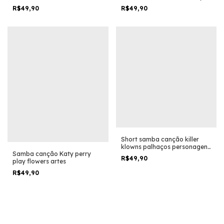
personagem geek
R$49,90
R$49,90
Short samba canção killer
klowns palhaços personagens
Samba canção Katy perry
print terror halloween trash
R$49,90
play flowers artes
R$49,90