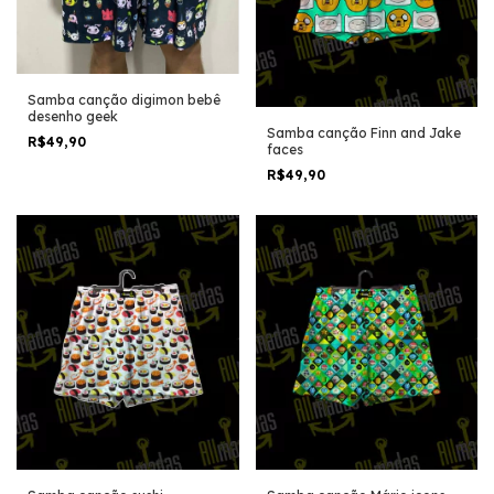
Samba canção digimon bebê
desenho geek
Samba canção Finn and Jake
R$49,90
faces
R$49,90