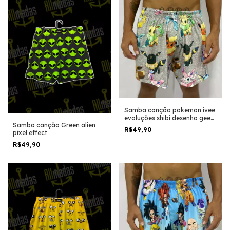
Samba canção pokemon ivee
evoluções shibi desenho geek
Samba canção Green alien
anime
R$49,90
pixel effect
R$49,90