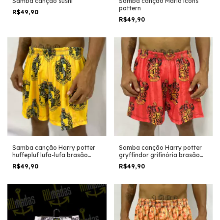
Samba canção Mário icons
Samba canção sushi
pattern
R$49,90
R$49,90
Samba canção Harry potter
Samba canção Harry potter
huffepluf lufa-lufa brasão
gryffindor grifinória brasão
vintage
vintage
R$49,90
R$49,90