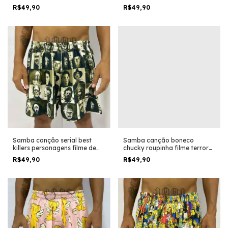
desenho geek
R$49,90
R$49,90
Samba canção serial best
Samba canção boneco
killers personagens filme de
chucky roupinha filme terror
terror horror suspense trash
horror trash halloween
R$49,90
R$49,90
halloween