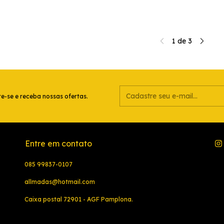
akatsuki
1
de
3
e-se e receba nossas ofertas.
Entre em contato
085 99837-0107
allmadas@hotmail.com
Caixa postal 72901 - AGF Pamplona.