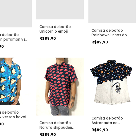
Camisa de botão
Camisa de botão
Unicornio emoji
 de botão
Rainbown linhas do
R$89,90
n patamon vs
arco-íris
R$89,90
on evoluções
90
on e
womon
 de botão
x versao havai
Camisa de botão
Astronauta no
Camisa de botão
90
universo galaxia
Naruto shippuden
R$89,90
uzumaki anime
R$89,90
desenho geek simbolo