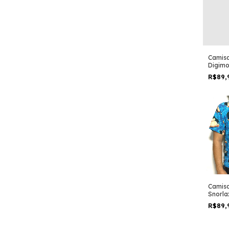
Camisa
Digimo
gatom
R$89,
angem
ange
Camisa
Snorla
R$89,