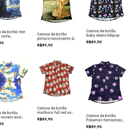
Camisa de botão
 de botão Van
Camisa de botão
baby aliens lollipop
 noite
pintura nascimento de
ada pintura arte
R$89,90
Venus arte
90
R$89,90
Camisa de botão
marlboro full red on
 de botão
Camisa de botão
trust
e nuvens azul
R$89,90
Pokemon fantasmas
a tumblr
90
gastly, gengar e
R$89,90
haunter