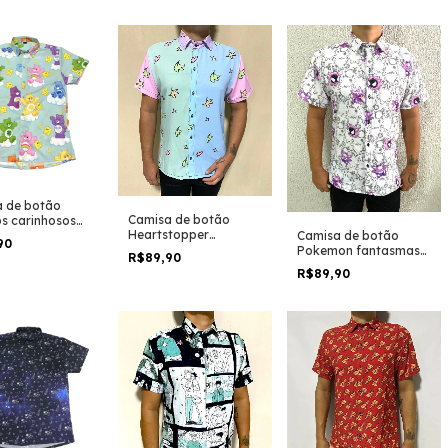
 de botão
Camisa de botão
os carinhosos
Heartstopper
o geek
Camisa de botão
90
desenhos folhas
Pokemon fantasmas
R$89,90
gastly, gengar,
R$89,90
haunter versão clara