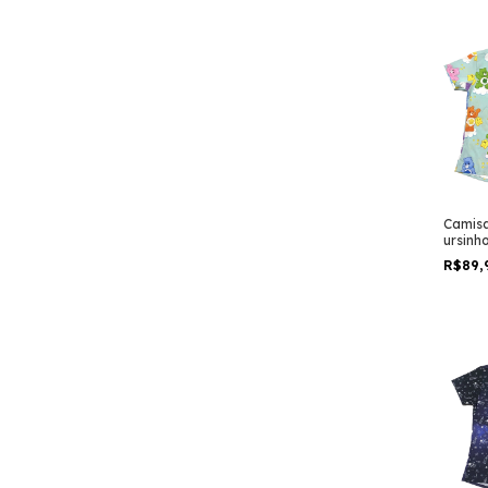
Camisa
ursinh
desenh
R$89,