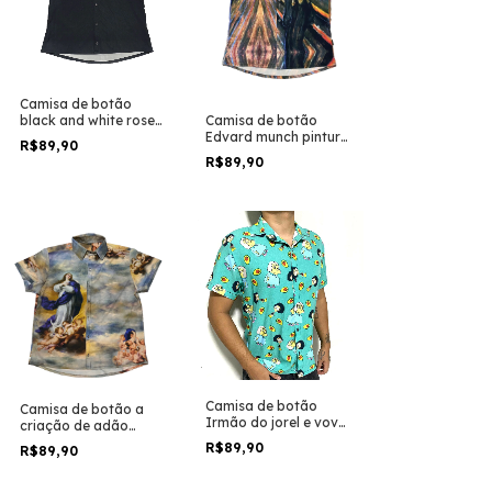
Camisa de botão
Camisa de botão
black and white roses
Edvard munch pintura
on up
R$89,90
o grito arte
R$89,90
Camisa de botão
Camisa de botão a
Irmão do jorel e vovo
criação de adão
juju versão abacate
pintura arte
R$89,90
R$89,90