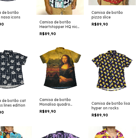
 de botão
Camisa de botão
 nasa icons
pizza slice
Camisa de botão
90
R$89,90
Heartstopper HQ nick
and charlie serie book
R$89,90
Camisa de botão
 de botão cat
Camisa de botão lisa
Monalisa quadro
s lines edition
hyper on rocks
pintura da vinci
R$89,90
90
R$89,90