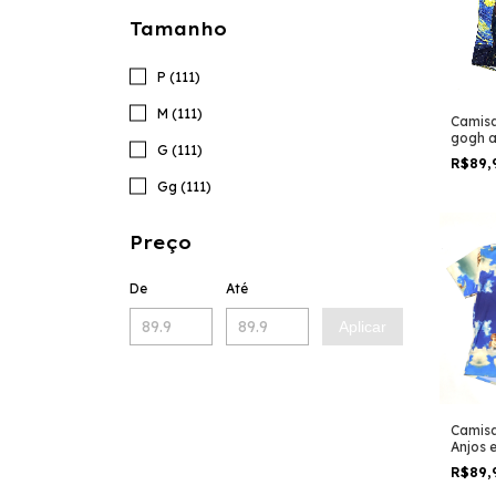
Tamanho
P (111)
M (111)
Camisa
gogh a
G (111)
estrel
R$89,
Gg (111)
Preço
De
Até
Aplicar
Camisa
Anjos 
estamp
R$89,