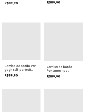
angels
R$89,90
R$89,90
Camisa de botão Van
Camisa de botão
gogh self-portrait
Pokemon tipo
version heads
fantasma bicolor
R$89,90
R$89,90
gengar gastly haunter