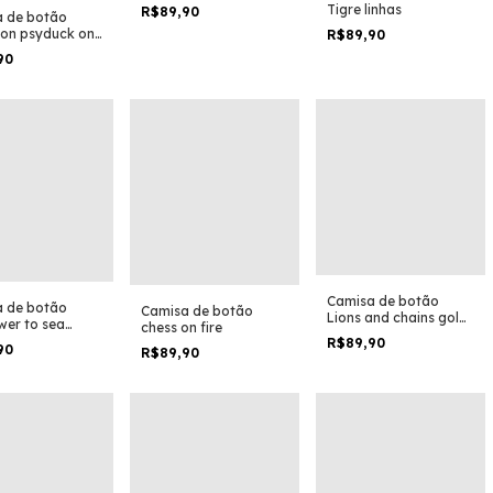
kdabra alakazam
Tigre linhas
R$89,90
 de botão
on psyduck on
R$89,90
90
Camisa de botão
 de botão
Camisa de botão
Lions and chains gold
wer to sea
chess on fire
edition
R$89,90
90
R$89,90