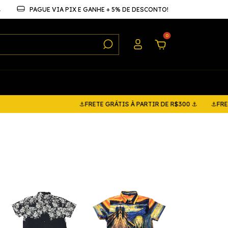
⚓
PAGUE VIA PIX E GANHE + 5% DE DESCONTO!
0
⚓FRETE GRÁTIS À PARTIR DE R$300 ⚓
⚓FRETE GRÁTIS À