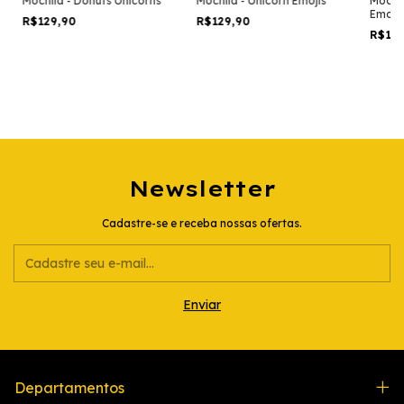
Mochila - Donuts Unicorns
Mochila - Unicorn Emojis
Mochil
Emoji
R$129,90
R$129,90
R$12
Newsletter
Cadastre-se e receba nossas ofertas.
Departamentos