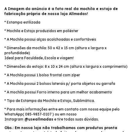
A Imagem do anúncio é a foto real da mochila e estojo de
fabricação própria de nossa loja Allmadas!
* Estampa estilizada
* Mochila e Estojo produzidos em poliéster
* A Mochila possui alças acolchoadas e confortáveis
* Dimensões da mochila: 50 x 42 x 15 cm (altura x largura x
profundidade)
Ideal para Faculdade, Escola e viagem!
* Dimensões do estojo: 8 x 10 x 24 cm (altura x largura x comprimento)
* A Mochila possui 1 bolso frontal com zíper
* A Mochila possui 2 bolsos laterais p/ porta objetos ou garrafa
* A mochila possui Forro interno para um melhor acabamento
* Tipo de Estampa da Mochila e Estojo, Sublimática.
* Para mais informações entre em contato com nossa equipe pelo
WhatsApp( 085-9837-0107 ) ou em nosso
Instagram
@useallmadas
e tire todas suas dúvidas.
Obs.: Em nossa loja não trabalhamos com produtos pronta