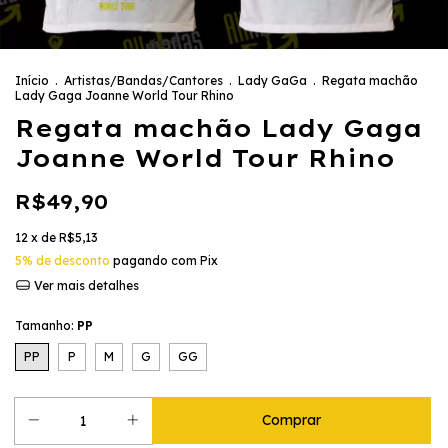
Início
.
Artistas/Bandas/Cantores
.
Lady GaGa
.
Regata machão
Lady Gaga Joanne World Tour Rhino
Regata machão Lady Gaga
Joanne World Tour Rhino
R$49,90
12
x de
R$5,13
5% de desconto
pagando com Pix
Ver mais detalhes
Tamanho:
PP
PP
P
M
G
GG