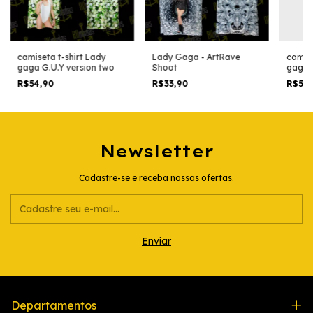
camiseta t-shirt Lady
Lady Gaga - ArtRave
camise
gaga G.U.Y version two
Shoot
gaga b
two
R$54,90
R$33,90
R$54
Newsletter
Cadastre-se e receba nossas ofertas.
Departamentos