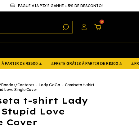
⚓
PAGUE VIA PIX E GANHE + 5% DE DESCONTO!
0
R DE R$300 ⚓
⚓FRETE GRÁTIS À PARTIR DE R$300 ⚓
⚓FRETE GRÁT
s/Bandas/Cantores
.
Lady GaGa
.
Camiseta t-shirt
d Love Single Cover
eta t-shirt Lady
Stupid Love
e Cover