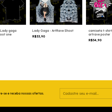
t Lady gaga
Lady Gaga - ArtRave Shoot
camiseta t-shir
hoot one
artrave poster
R$33,90
R$54,90
e-se e receba nossas ofertas.