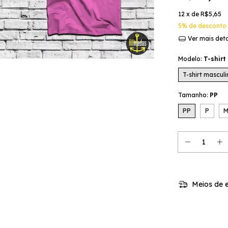
12
x de
R$5,65
5% de desconto
Ver mais det
Modelo:
T-shirt
T-shirt mascul
Tamanho:
PP
PP
P
Meios de e