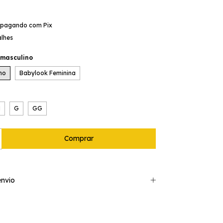
pagando com Pix
alhes
 masculino
ino
Babylook Feminina
M
G
GG
nvio