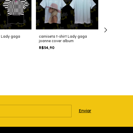
t Lady gaga
camiseta t-shirt Lady gaga
joanne cover album
R$54,90
Samba canção
gaganas versã
R$49,90