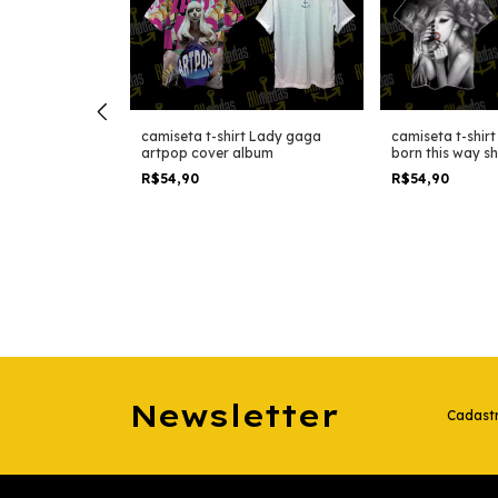
t Lady gaga
camiseta t-shirt Lady gaga
camiseta t-shir
over album
artpop cover album
born this way s
R$54,90
R$54,90
Newsletter
Cadastr