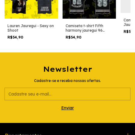
Camise
Jaure
Lauren Jauregui - Sexy on
Camiseta t-shirt Fifth
Shoot
harmony jauregui 96
R$54
black version
R$54,90
R$54,90
Newsletter
Cadastre-se e receba nossas ofertas.