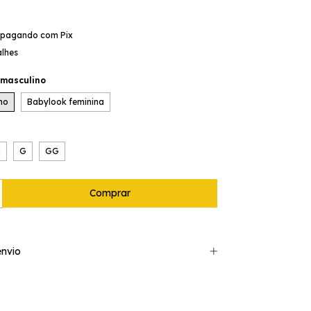
pagando com Pix
alhes
 masculino
ino
Babylook feminina
M
G
GG
nvio