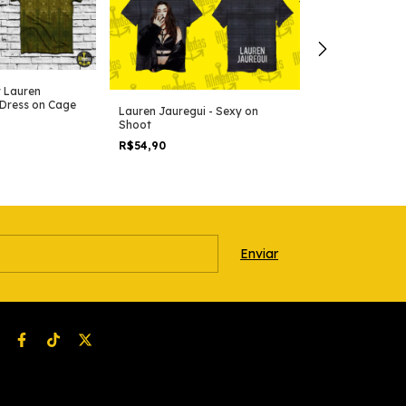
t Lauren
 Dress on Cage
Lauren Jauregui - Sexy on
Camiseta t-shir
Shoot
lauren beige se
R$54,90
R$54,90