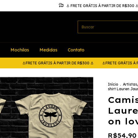
⚓ FRETE GRÁTIS À PARTIR DE R$300 
Mochilas
Medidas
Contato
⚓FRETE GRÁTIS À PARTIR DE R$300 ⚓
⚓FRETE GRÁTIS À PARTIR D
Início
.
Artista
shirt Lauren Jau
Camis
Laure
on lo
R$54,90