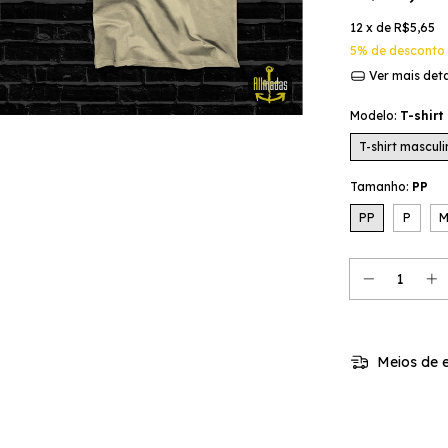
12
x de
R$5,65
5% de desconto
Ver mais det
Modelo:
T-shirt
T-shirt mascul
Tamanho:
PP
PP
P
Meios de e