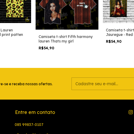
t Lauren
Camiseta t-shir
 print patten
Jauregue - Red
Camiseta t-shirt Fifth harmony
lauren Thats my girl
R$54,90
R$54,90
e-se e receba nossas ofertas.
Entre em contato
085 99837-0107