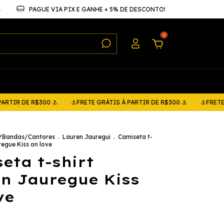
⚓
PAGUE VIA PIX E GANHE + 5% DE DESCONTO!
0
E R$300 ⚓
⚓FRETE GRÁTIS À PARTIR DE R$300 ⚓
⚓FRETE GRÁTIS 
s/Bandas/Cantores
.
Lauren Jauregui
.
Camiseta t-
regue Kiss on love
eta t-shirt
n Jauregue Kiss
ve