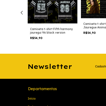
 Lauren
Camiseta t-shir
Angel
Jauregue Animal
Camiseta t-shirt Fifth harmony
jauregui 96 black version
R$54,90
R$54,90
Newsletter
Cadastr
Departamentos
Início