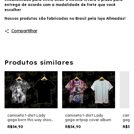
entrega de acordo com a modalidade de frete que você
escolher
Nossos produtos são fabricados no Brasil pela loja Allmadas!
Compartilhar
Produtos similares
camiseta t-shirt Lady
camise
camiseta t-shirt Lady
gaga artpop cover album
gaga G
gaga born this way shoot
one
R$54,90
R$54
R$54,90