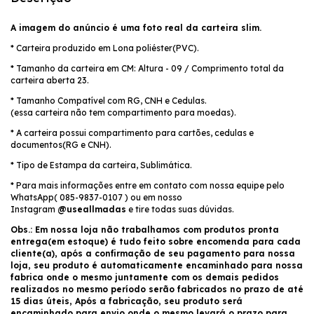
A imagem do anúncio é uma foto real da carteira slim.
* Carteira produzido em Lona poliéster(PVC).
* Tamanho da carteira em CM: Altura - 09 / Comprimento total da
carteira aberta 23.
* Tamanho Compatível com RG, CNH e Cedulas.
(essa carteira não tem compartimento para moedas).
* A carteira possui compartimento para cartões, cedulas e
documentos(RG e CNH).
* Tipo de Estampa da carteira, Sublimática.
* Para mais informações entre em contato com nossa equipe pelo
WhatsApp( 085-9837-0107 ) ou em nosso
Instagram
@useallmadas
e tire todas suas dúvidas.
Obs.: Em nossa loja não trabalhamos com produtos pronta
entrega(em estoque) é tudo feito sobre encomenda para cada
cliente(a), após a confirmação de seu pagamento para nossa
loja, seu produto é automaticamente encaminhado para nossa
fabrica onde o mesmo juntamente com os demais pedidos
realizados no mesmo período serão fabricados no prazo de até
15 dias úteis, Após a fabricação, seu produto será
encaminhado para envio onde o mesmo levará o prazo para