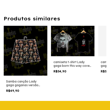
Produtos similares
camiseta t-shirt Lady
camise
gaga born this way cover
gaga 
album
story
R$54,90
R$54
alizab
Samba canção Lady
gaga gaganas versão
two
R$49,90