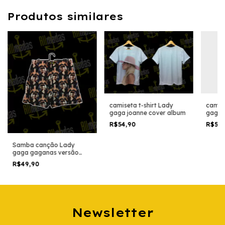
Produtos similares
camise
camiseta t-shirt Lady
gaga G
gaga joanne cover album
R$54
R$54,90
Samba canção Lady
gaga gaganas versão
two
R$49,90
Newsletter