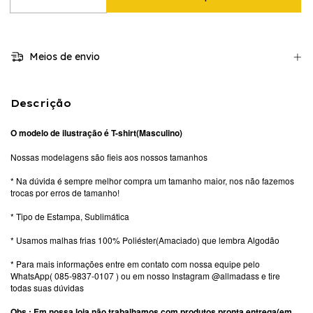
Meios de envio
Descrição
O modelo de ilustração é T-shirt(Masculino)
Nossas modelagens são fieis aos nossos tamanhos
* Na dúvida é sempre melhor compra um tamanho maior, nos não fazemos
trocas por erros de tamanho!
* Tipo de Estampa, Sublimática
* Usamos malhas frias 100% Poliéster(Amaciado) que lembra Algodão
* Para mais informações entre em contato com nossa equipe pelo
WhatsApp( 085-9837-0107 ) ou em nosso Instagram @allmadass e tire
todas suas dúvidas
Obs.: Em nossa loja não trabalhamos com produtos pronta entrega(em