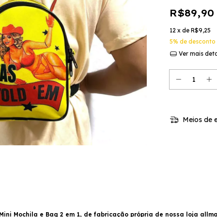
R$89,90
12
x de
R$9,25
5% de desconto
Ver mais det
Meios de e
ini Mochila e Bag 2 em 1, de fabricação própria de nossa loja allm