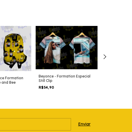
Beyonce - Formation Especial
Beyonce - Mona
nce Formation
Still Clip
 and Bee
R$54,90
R$54,90