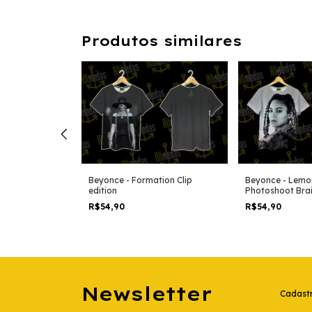
Produtos similares
 Artpop Shoot
Beyonce - Formation Clip
Beyonce - Lem
edition
Photoshoot Brai
R$54,90
R$54,90
Newsletter
Cadastr