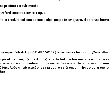
sse produto é a sublimação.
Oxford super resistente a água.
gosto, o produto vai com apenas 1 alça que pode ser ajustável para uso late
equipe pelo WhatsApp( 085-9837-0107 ) ou em nosso Instagram
@useallm
s pronta entrega(em estoque) é tudo feito sobre encomenda para ca
maticamente encaminhado para nossa fabrica onde o mesmo juntam
 úteis, Após a fabricação, seu produto será encaminhado para envi
her