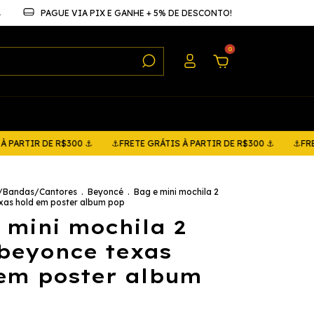
⚓
PAGUE VIA PIX E GANHE + 5% DE DESCONTO!
0
 DE R$300 ⚓
⚓FRETE GRÁTIS À PARTIR DE R$300 ⚓
⚓FRETE GRÁTI
s/Bandas/Cantores
.
Beyoncé
.
Bag e mini mochila 2
xas hold em poster album pop
 mini mochila 2
beyonce texas
em poster album