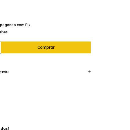
pagando com Pix
alhes
nvio
adas!