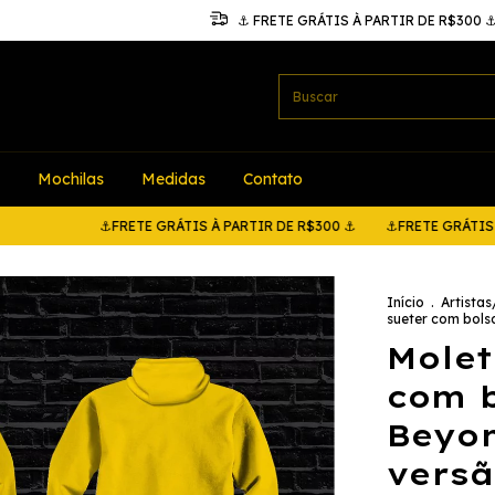
⚓ FRETE GRÁTIS À PARTIR DE R$300 
Mochilas
Medidas
Contato
⚓FRETE GRÁTIS À PARTIR DE R$300 ⚓
⚓FRETE GRÁTIS À PARTI
Início
.
Artista
sueter com bols
Molet
com b
Beyon
versã