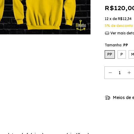
R$120,0
12
x de
R$12,34
5% de desconto
Ver mais det
Tamanho:
PP
PP
P
Meios de e