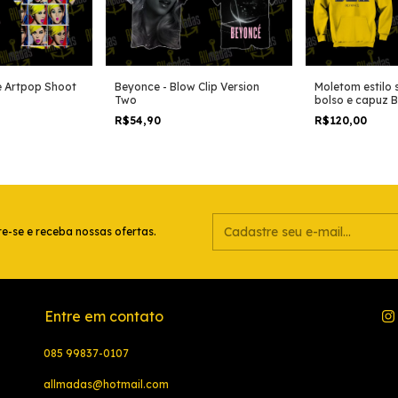
Moletom estilo 
e Artpop Shoot
Beyonce - Blow Clip Version
bolso e capuz 
Two
versão amarelo
R$120,00
R$54,90
e-se e receba nossas ofertas.
Entre em contato
085 99837-0107
allmadas@hotmail.com