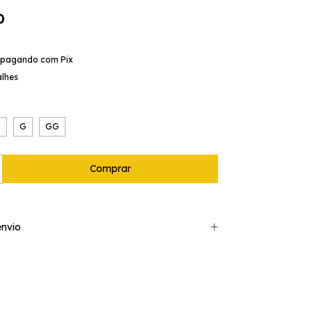
0
pagando com Pix
alhes
M
G
GG
nvio