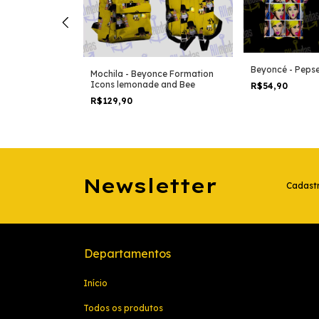
nade
Beyoncé - Peps
Mochila - Beyonce Formation
ds edition
Icons lemonade and Bee
R$54,90
R$129,90
Newsletter
Cadastr
Departamentos
Início
Todos os produtos