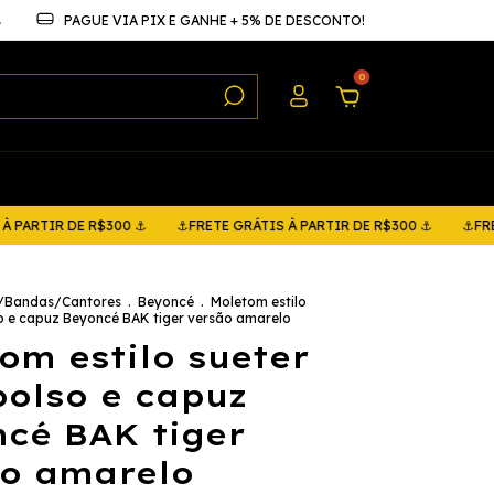
⚓
PAGUE VIA PIX E GANHE + 5% DE DESCONTO!
0
R DE R$300 ⚓
⚓FRETE GRÁTIS À PARTIR DE R$300 ⚓
⚓FRETE GRÁT
s/Bandas/Cantores
.
Beyoncé
.
Moletom estilo
o e capuz Beyoncé BAK tiger versão amarelo
om estilo sueter
olso e capuz
cé BAK tiger
o amarelo