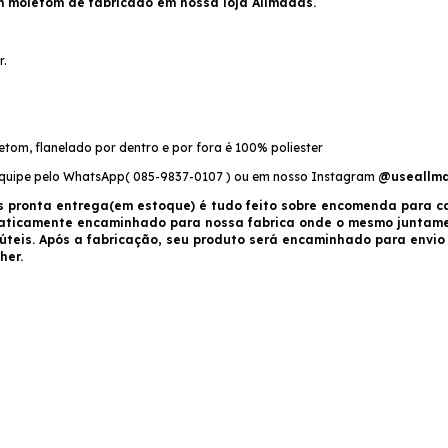
m moletom de fabricado em nossa loja Allmadas.
r.
tom, flanelado por dentro e por fora é 100% poliester
equipe pelo WhatsApp( 085-9837-0107 ) ou em nosso Instagram
@useallm
s pronta entrega(em estoque) é tudo feito sobre encomenda para ca
maticamente encaminhado para nossa fabrica onde o mesmo juntam
 úteis. Após a fabricação, seu produto será encaminhado para envi
her.