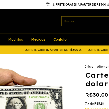
⚓ FRETE GRÁTIS À PARTIR DE R$300 
Mochilas
Medidas
Contato
⚓FRETE GRÁTIS À PARTIR DE R$300 ⚓
⚓FRETE GRÁTIS À PAR
Início
.
Alternat
Carte
dolar
R$30,00
7
x de
R$5,18