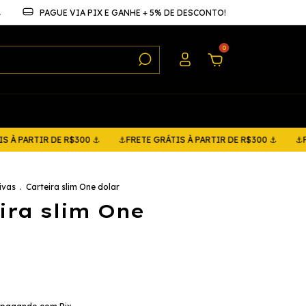
⚓
PAGUE VIA PIX E GANHE + 5% DE DESCONTO!
0
TIR DE R$300 ⚓
⚓FRETE GRÁTIS À PARTIR DE R$300 ⚓
⚓FRETE GR
ivas
.
Carteira slim One dolar
ira slim One