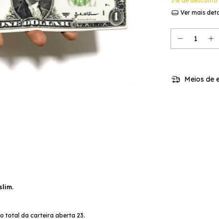
5% de desconto
Ver mais det
Meios de e
slim.
 total da carteira aberta 23.