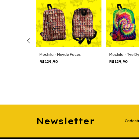
Jenner Emoji
Mochila - Neyde Faces
Mochila - Tye D
R$129,90
R$129,90
Newsletter
Cadastr