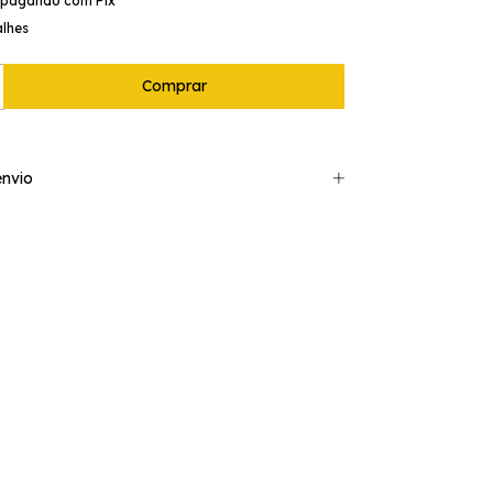
pagando com Pix
alhes
nvio