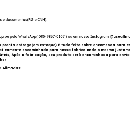
las e documentos(RG e CNH).
equipe pelo WhatsApp( 085-9837-0107 ) ou em nosso Instagram
@useallm
s pronta entrega(em estoque) é tudo feito sobre encomenda para ca
maticamente encaminhado para nossa fabrica onde o mesmo juntam
 úteis, Após a fabricação, seu produto será encaminhado para envi
her
a Allmadas!