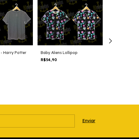
- Harry Potter
Baby Aliens Lollipop
R$54,90
Kit mochila e e
universo plane
grande padrão 
R$149,90
viagem