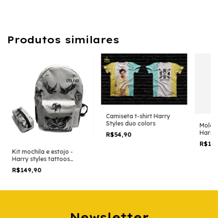
Produtos similares
Camiseta t-shirt Harry
Styles duo colors
Moleto
Harry 
R$54,90
versã
R$11
Kit mochila e estojo -
Harry styles tattoos
patern tamanho grande
R$149,90
padrão escolar e viagem
Newsletter