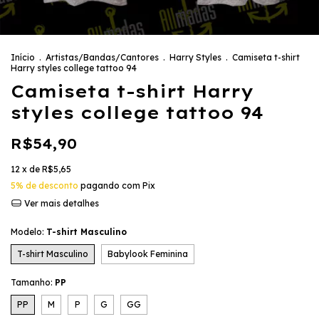
Início
.
Artistas/Bandas/Cantores
.
Harry Styles
.
Camiseta t-shirt
Harry styles college tattoo 94
Camiseta t-shirt Harry
styles college tattoo 94
R$54,90
12
x de
R$5,65
5% de desconto
pagando com Pix
Ver mais detalhes
Modelo:
T-shirt Masculino
T-shirt Masculino
Babylook Feminina
Tamanho:
PP
PP
M
P
G
GG