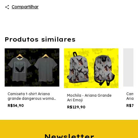
Compartilhar
Produtos similares
Camiseta t-shirt Ariana
Camis
Mochila - Ariana Grande
grande dangerous woman
Ariana
Ari Emoji
icon effect
left t
R$54,90
R$75
R$129,90
Newsletter